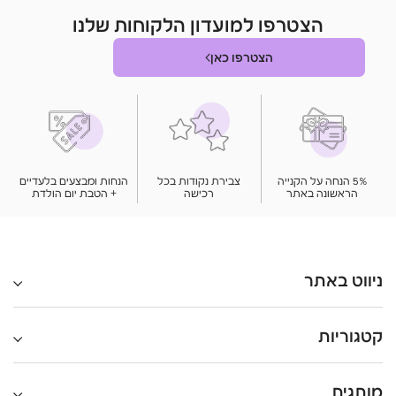
הצטרפו למועדון הלקוחות שלנו
הצטרפו כאן
5% הנחה על הקנייה
צבירת נקודות בכל
הנחות ומבצעים בלעדיים
הראשונה באתר
רכישה
+ הטבת יום הולדת
ניווט באתר
עמוד הבית
אודות
קטגוריות
מאמרים
צור קשר
מבצעים חמים
תינוקות וילדים
הצהרת נגישות
פנאי וטיולים
מוצרי היגיינה
מדיניות הפרטיות
מותגים