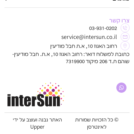
כפפות חד פעמיות
חד פעמי
תקנון ותנאי שימוש
מוצרי צריכה וניקוי
עזרי אפיה ובישול
משלוחים
נובי – Nuby
Tulips – טוליפס
מארזים לעסקים
צעצועים לתינוקות
החזרות/ החלפות
הוסטס – Hostess
EasyLight
נשכן לתינוק
בקבוקים לתינוקות
ביטול עסקה
צרו קשר
SafeTouch
EasyTouch
מוצצים לתינוק
מנקה בקבוקים לתינוק
H Home Fragrance
Cotton Soft
מראה לרכב לתינוק
כפפות לטקס
03-931-0202
Polo
Sunny Plasters
בקבוק מים לילדים
כלים חד פעמיים
נרות חסידים
Dr.Talbot’s
כוסות חד פעמי
צלחות חד פעמי
service@intersun.co.il
Intersun
סכום חד פעמי
שקיות אוכל
כפפות חד פעמיות
כפפות ניטריל
רחוב האגוז 10, א.ת חבל מודיעין
נרות נשמה
חבילות ומארזים
כתובת למשלוח דואר: רחוב האגוז 10, א.ת. חבל מודיעין-
שוהם ת.ד 206 מיקוד 7319900
© כל הזכויות שמורות
האתר נבנה ועוצב על ידי
לאינטרסן
Upper